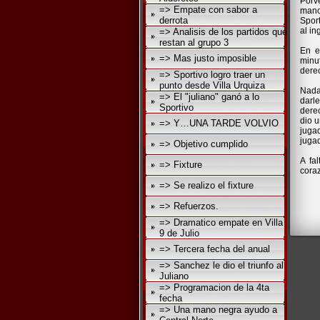
Porv
=> Empate con sabor a
manot
derrota
Sport
al in
=> Analisis de los partidos que
restan al grupo 3
En e
=> Mas justo imposible
minu
derec
=> Sportivo logro traer un
punto desde Villa Urquiza
Nada 
=> El "juliano" ganó a lo
darl
Sportivo
dere
dio u
=> Y…UNA TARDE VOLVIO
jugad
jugad
=> Objetivo cumplido
A fa
=> Fixture
coraz
=> Se realizo el fixture
=> Refuerzos.
=> Dramatico empate en Villa
9 de Julio
=> Tercera fecha del anual
=> Sanchez le dio el triunfo al
Juliano
=> Programacion de la 4ta
fecha
=> Una mano negra ayudo a