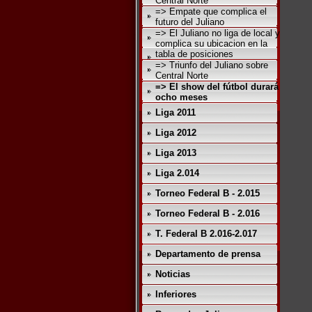
Central Norte
=> Empate que complica el
futuro del Juliano
=> El Juliano no liga de local y
complica su ubicacion en la
tabla de posiciones
=> Triunfo del Juliano sobre
Central Norte
=> El show del fútbol durará
ocho meses
Liga 2011
Liga 2012
Liga 2013
Liga 2.014
Torneo Federal B - 2.015
Torneo Federal B - 2.016
T. Federal B 2.016-2.017
Departamento de prensa
Noticias
Inferiores