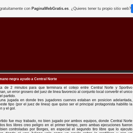
 gratuitamente con
PaginaWebGratis.es
. ¿Quieres tener tu propio sitio web?
mano negra ayudo a Central Norte
lta de 2 minutos para que terminara el cotejo entre Central Norte y Sportivo
n, un error grosero del juez de linea favorecio al conjunto local convertir el unico
el partido.
una jugada en donde tres jugadores cuervos estaban en posicion adelantada,
este tipo (por el juez de linea) que quiso ser el principal protagonista habilito la
n y el gol.
artido fue muy trabado, no bien jugado por ambos equipos, donde Central Norte
dos tios libres creo peligro en el primer tiempo, pero ambas ejecuciones fueron
bien controladas por Borges, en especial el segundo tiro libre que lo ejecuto