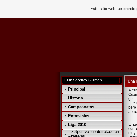
Este sitio web fue creado
Club Sportivo Guzman
Una 
Principal
A fa
Guzma
Historia
gol d
Fue 
Campeonatos
pero 
accio
Entrevistas
Liga 2010
El p
con 
=> Sportivo fue derrotado en
muy 
Alderetes