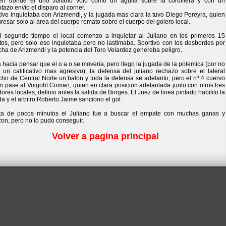
en donde el uno Juliano volo como un aguila sobre la cordillera y con un
azo envio el disparo al corner.
ivo inquietaba con Arizmendi, y la jugada mas clara la tuvo Diego Pereyra, quien
gresar solo al area del cuerpo remato sobre el cuerpo del golero local.
l segundo tiempo el local comenzo a inquietar al Juliano en los primeros 15
tos, pero solo eso inquietaba pero no lastimaba. Sportivo con los desbordes por
ha de Arizmendi y la potencia del Toro Velardez genereba peligro.
hacia pensar que el o a o se moveria, pero llego la jugada de la polemica (por no
e un calificativo mas agresivo), la defensa del juliano rechazo sobre el lateral
cho de Central Norte un balon y toda la defensa se adelanto, pero el nº 4 cuervo
n pase al Voigoht Coman, quien en clara posicion adelantada junto con otros tres
ores locales, definio antes la salida de Borges. El Juez de linea pintado habilito la
a y el arbitro Roberto Jaime sanciono el gol.
lta de pocos minutos el Juliano fue a buscar el empate con muchas ganas y
on, pero no lo pudo conseguir.
Volver a pagina principal