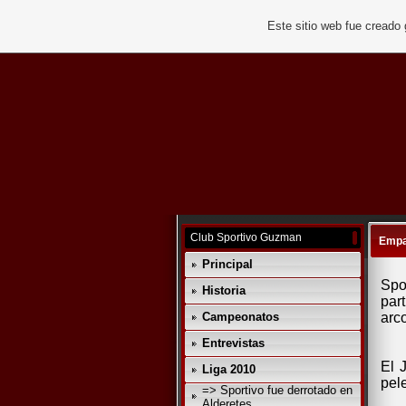
Este sitio web fue creado
Club Sportivo Guzman
Empa
Principal
Spo
Historia
par
Campeonatos
arc
Entrevistas
El 
Liga 2010
pele
=> Sportivo fue derrotado en
Alderetes