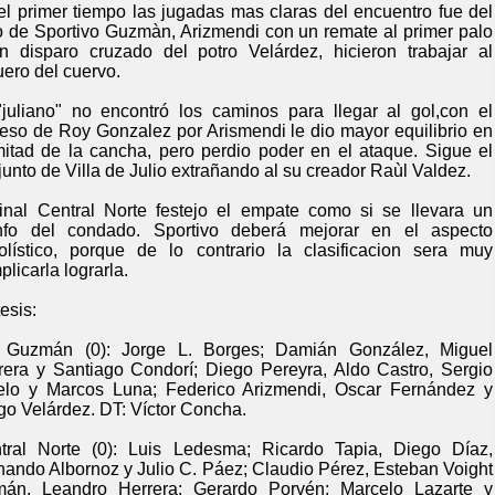
el primer tiempo las jugadas mas claras del encuentro fue del
o de Sportivo Guzmàn, Arizmendi con un remate al primer palo
n disparo cruzado del potro Velárdez, hicieron trabajar al
uero del cuervo.
"juliano" no encontró los caminos para llegar al gol,con el
reso de Roy Gonzalez por Arismendi le dio mayor equilibrio en
mitad de la cancha, pero perdio poder en el ataque. Sigue el
junto de Villa de Julio extrañando al su creador Raùl Valdez.
final Central Norte festejo el empate como si se llevara un
unfo del condado. Sportivo deberá mejorar en el aspecto
bolístico, porque de lo contrario la clasificacion sera muy
licarla lograrla.
esis:
 Guzmán (0): Jorge L. Borges; Damián González, Miguel
rera y Santiago Condorí; Diego Pereyra, Aldo Castro, Sergio
elo y Marcos Luna; Federico Arizmendi, Oscar Fernández y
go Velárdez. DT: Víctor Concha.
tral Norte (0): Luis Ledesma; Ricardo Tapia, Diego Díaz,
nando Albornoz y Julio C. Páez; Claudio Pérez, Esteban Voight
án, Leandro Herrera; Gerardo Porvén; Marcelo Lazarte y