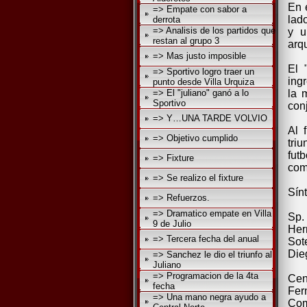
En 
=> Empate con sabor a
lad
derrota
=> Analisis de los partidos que
y u
restan al grupo 3
arq
=> Mas justo imposible
El 
=> Sportivo logro traer un
ing
punto desde Villa Urquiza
=> El "juliano" ganó a lo
la 
Sportivo
con
=> Y…UNA TARDE VOLVIO
Al 
=> Objetivo cumplido
tri
fut
=> Fixture
comp
=> Se realizo el fixture
Sínt
=> Refuerzos.
=> Dramatico empate en Villa
Sp.
9 de Julio
Her
=> Tercera fecha del anual
Sot
Die
=> Sanchez le dio el triunfo al
Juliano
=> Programacion de la 4ta
Cen
fecha
Fer
=> Una mano negra ayudo a
Com