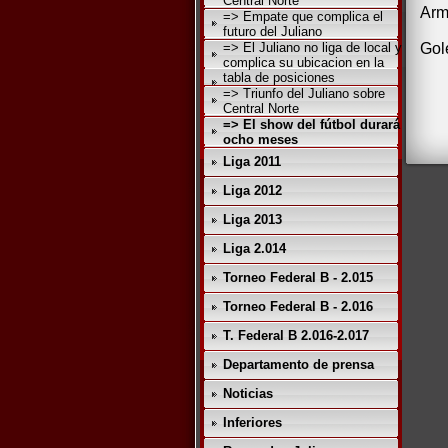
Central Norte
Arm
=> Empate que complica el
futuro del Juliano
=> El Juliano no liga de local y
Gol
complica su ubicacion en la
tabla de posiciones
=> Triunfo del Juliano sobre
Central Norte
=> El show del fútbol durará
ocho meses
Liga 2011
Liga 2012
Liga 2013
Liga 2.014
Torneo Federal B - 2.015
Torneo Federal B - 2.016
T. Federal B 2.016-2.017
Departamento de prensa
Noticias
Inferiores