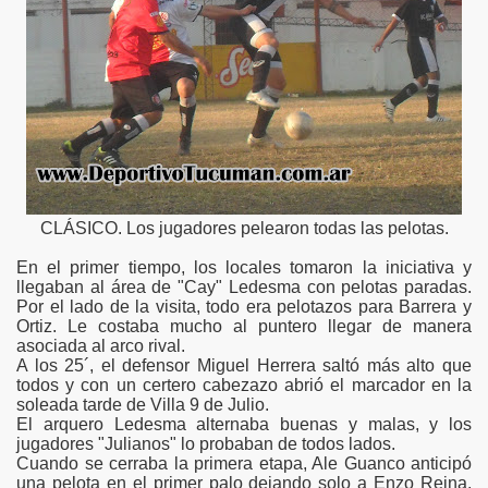
a Liga Tucumana de Futbolítulo de la nueva página
ano
CLÁSICO. Los jugadores pelearon todas las pelotas.
o
En el primer tiempo, los locales tomaron la iniciativa y
stenia
llegaban al área de "Cay" Ledesma con pelotas paradas.
Por el lado de la visita, todo era pelotazos para Barrera y
El Bosque"
Ortiz. Le costaba mucho al puntero llegar de manera
asociada al arco rival.
A los 25´, el defensor Miguel Herrera saltó más alto que
ge
todos y con un certero cabezazo abrió el marcador en la
soleada tarde de Villa 9 de Julio.
Bella Vista
El arquero Ledesma alternaba buenas y malas, y los
jugadores "Julianos" lo probaban de todos lados.
te a Talleres
Cuando se cerraba la primera etapa, Ale Guanco anticipó
una pelota en el primer palo dejando solo a Enzo Reina,