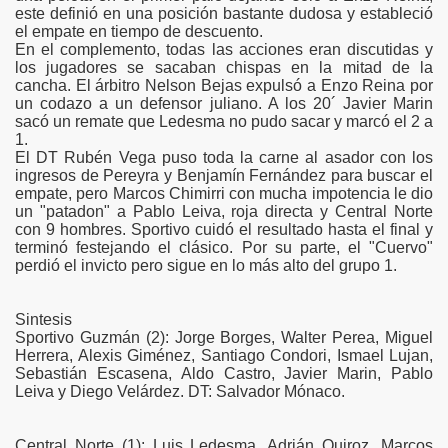
este definió en una posición bastante dudosa y estableció
el empate en tiempo de descuento.
En el complemento, todas las acciones eran discutidas y
n
los jugadores se sacaban chispas en la mitad de la
cancha. El árbitro Nelson Bejas expulsó a Enzo Reina por
un codazo a un defensor juliano. A los 20´ Javier Marin
sacó un remate que Ledesma no pudo sacar y marcó el 2 a
1.
El DT Rubén Vega puso toda la carne al asador con los
ingresos de Pereyra y Benjamín Fernández para buscar el
empate, pero Marcos Chimirri con mucha impotencia le dio
un "patadon" a Pablo Leiva, roja directa y Central Norte
con 9 hombres. Sportivo cuidó el resultado hasta el final y
terminó festejando el clásico. Por su parte, el "Cuervo"
perdió el invicto pero sigue en lo más alto del grupo 1.
Sintesis
Sportivo Guzmán (2): Jorge Borges, Walter Perea, Miguel
Herrera, Alexis Giménez, Santiago Condori, Ismael Lujan,
Sebastián Escasena, Aldo Castro, Javier Marin, Pablo
Leiva y Diego Velárdez. DT: Salvador Mónaco.
Central Norte (1): Luis Ledesma, Adrián Quiroz, Marcos