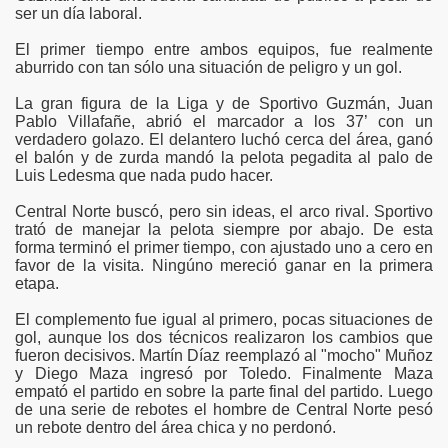
ser un día laboral.
a Liga Tucumana de Futbolítulo de la nueva página
El primer tiempo entre ambos equipos, fue realmente
aburrido con tan sólo una situación de peligro y un gol.
La gran figura de la Liga y de Sportivo Guzmán, Juan
Pablo Villafañe, abrió el marcador a los 37’ con un
verdadero golazo. El delantero luchó cerca del área, ganó
el balón y de zurda mandó la pelota pegadita al palo de
ano
Luis Ledesma que nada pudo hacer.
Central Norte buscó, pero sin ideas, el arco rival. Sportivo
o
trató de manejar la pelota siempre por abajo. De esta
forma terminó el primer tiempo, con ajustado uno a cero en
stenia
favor de la visita. Ningúno mereció ganar en la primera
etapa.
El Bosque"
El complemento fue igual al primero, pocas situaciones de
gol, aunque los dos técnicos realizaron los cambios que
ge
fueron decisivos. Martín Díaz reemplazó al "mocho" Muñoz
y Diego Maza ingresó por Toledo. Finalmente Maza
Bella Vista
empató el partido en sobre la parte final del partido. Luego
de una serie de rebotes el hombre de Central Norte pesó
te a Talleres
un rebote dentro del área chica y no perdonó.