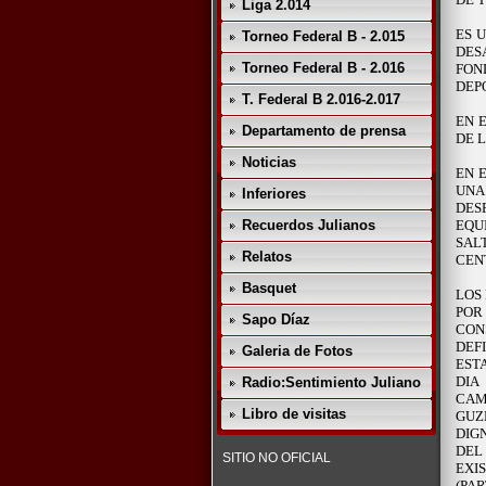
Liga 2.014
ES 
Torneo Federal B - 2.015
DES
Torneo Federal B - 2.016
FON
DEP
T. Federal B 2.016-2.017
EN 
Departamento de prensa
DE 
Noticias
EN 
UNA
Inferiores
DES
Recuerdos Julianos
EQU
SAL
Relatos
CEN
Basquet
LOS
POR
Sapo Díaz
CON
DEF
Galeria de Fotos
EST
DIA
Radio:Sentimiento Juliano
CAM
Libro de visitas
GUZ
DIG
DEL
SITIO NO OFICIAL
EXI
(PA