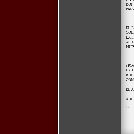
DON
PAR
EL 
COL
LA 
ACT
PRE
SPO
LA 
BUL
COM
EL 
ADE
FUE