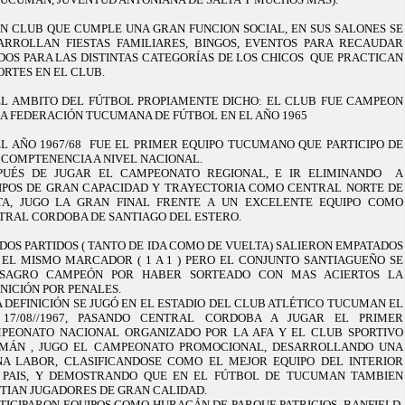
UN CLUB QUE CUMPLE UNA GRAN FUNCION SOCIAL, EN SUS SALONES SE
ARROLLAN FIESTAS FAMILIARES, BINGOS, EVENTOS PARA RECAUDAR
DOS PARA LAS DISTINTAS CATEGORÍAS DE LOS CHICOS QUE PRACTICAN
ORTES EN EL CLUB.
EL AMBITO DEL FÚTBOL PROPIAMENTE DICHO: EL CLUB FUE CAMPEON
LA FEDERACIÓN TUCUMANA DE FÚTBOL EN EL AÑO 1965
EL AÑO 1967/68 FUE EL PRIMER EQUIPO TUCUMANO QUE PARTICIPO DE
 COMPTENENCIA A NIVEL NACIONAL.
PUÉS DE JUGAR EL CAMPEONATO REGIONAL, E IR ELIMINANDO A
IPOS DE GRAN CAPACIDAD Y TRAYECTORIA COMO CENTRAL NORTE DE
TA, JUGO LA GRAN FINAL FRENTE A UN EXCELENTE EQUIPO COMO
TRAL CORDOBA DE SANTIAGO DEL ESTERO.
 DOS PARTIDOS ( TANTO DE IDA COMO DE VUELTA) SALIERON EMPATADOS
 EL MISMO MARCADOR ( 1 A 1 ) PERO EL CONJUNTO SANTIAGUEÑO SE
SAGRO CAMPEÓN POR HABER SORTEADO CON MAS ACIERTOS LA
INICIÓN POR PENALES.
A DEFINICIÓN SE JUGÓ EN EL ESTADIO DEL CLUB ATLÉTICO TUCUMAN EL
 17/08//1967, PASANDO CENTRAL CORDOBA A JUGAR EL PRIMER
PEONATO NACIONAL ORGANIZADO POR LA AFA Y EL CLUB SPORTIVO
MÁN , JUGO EL CAMPEONATO PROMOCIONAL, DESARROLLANDO UNA
NA LABOR, CLASIFICANDOSE COMO EL MEJOR EQUIPO DEL INTERIOR
 PAIS, Y DEMOSTRANDO QUE EN EL FÚTBOL DE TUCUMAN TAMBIEN
STIAN JUGADORES DE GRAN CALIDAD.
RTICIPARON EQUIPOS COMO HURACÁN DE PARQUE PATRICIOS, BANFIELD,