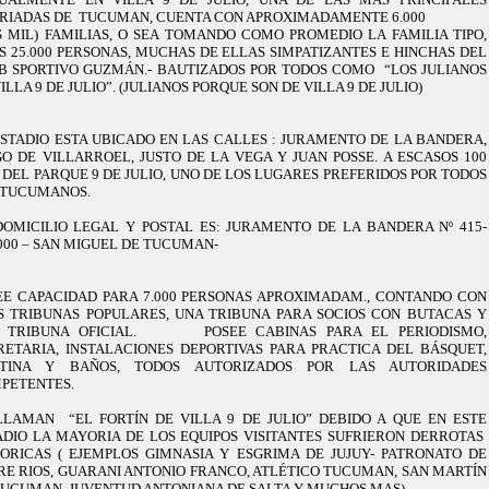
RIADAS DE TUCUMAN, CUENTA CON APROXIMADAMENTE 6.000
IS MIL) FAMILIAS, O SEA TOMANDO COMO PROMEDIO LA FAMILIA TIPO,
S 25.000 PERSONAS, MUCHAS DE ELLAS SIMPATIZANTES E HINCHAS DEL
B SPORTIVO GUZMÁN.- BAUTIZADOS POR TODOS COMO “LOS JULIANOS
ILLA 9 DE JULIO”. (JULIANOS PORQUE SON DE VILLA 9 DE JULIO)
ESTADIO ESTA UBICADO EN LAS CALLES : JURAMENTO DE LA BANDERA,
GO DE VILLARROEL, JUSTO DE LA VEGA Y JUAN POSSE. A ESCASOS 100
 DEL PARQUE 9 DE JULIO, UNO DE LOS LUGARES PREFERIDOS POR TODOS
 TUCUMANOS.
DOMICILIO LEGAL Y POSTAL ES: JURAMENTO DE LA BANDERA Nº 415-
4000 – SAN MIGUEL DE TUCUMAN-
EE CAPACIDAD PARA 7.000 PERSONAS APROXIMADAM., CONTANDO CON
S TRIBUNAS POPULARES, UNA TRIBUNA PARA SOCIOS CON BUTACAS Y
 TRIBUNA OFICIAL. POSEE CABINAS PARA EL PERIODISMO,
RETARIA, INSTALACIONES DEPORTIVAS PARA PRACTICA DEL BÁSQUET,
TINA Y BAÑOS, TODOS AUTORIZADOS POR LAS AUTORIDADES
PETENTES.
LLAMAN “EL FORTÍN DE VILLA 9 DE JULIO” DEBIDO A QUE EN ESTE
ADIO LA MAYORIA DE LOS EQUIPOS VISITANTES SUFRIERON DERROTAS
TORICAS ( EJEMPLOS GIMNASIA Y ESGRIMA DE JUJUY- PATRONATO DE
RE RIOS, GUARANI ANTONIO FRANCO, ATLÉTICO TUCUMAN, SAN MARTÍN
TUCUMAN, JUVENTUD ANTONIANA DE SALTA Y MUCHOS MAS).