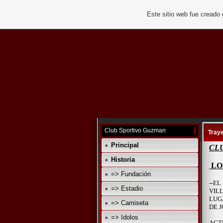
Este sitio web fue creado
Club Sportivo Guzman
Traye
Principal
CL
Historia
LO
=> Fundación
--E
=> Estadio
VIL
LUG
=> Camiseta
DE 
=> Idolos
ACT