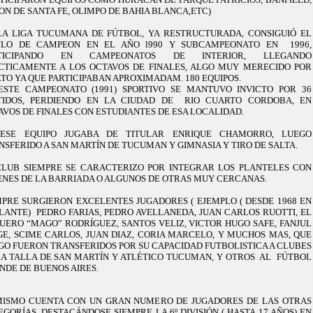
ON DE SANTA FE, OLIMPO DE BAHIA BLANCA,ETC)
LA LIGA TUCUMANA DE FÚTBOL, YA RESTRUCTURADA, CONSIGUIÓ EL
ULO DE CAMPEON EN EL AÑO l990 Y SUBCAMPEONATO EN 1996,
RTICIPANDO EN CAMPEONATOS DE INTERIOR, LLEGANDO
CTICAMENTE A LOS OCTAVOS DE FINALES, ALGO MUY MERECIDO POR
RTO YA QUE PARTICIPABAN APROXIMADAM. 180 EQUIPOS.
ESTE CAMPEONATO (1991) SPORTIVO SE MANTUVO INVICTO POR 36
TIDOS, PERDIENDO EN LA CIUDAD DE RIO CUARTO CORDOBA, EN
AVOS DE FINALES CON ESTUDIANTES DE ESA LOCALIDAD.
ESE EQUIPO JUGABA DE TITULAR ENRIQUE CHAMORRO, LUEGO
NSFERIDO A SAN MARTÍN DE TUCUMAN Y GIMNASIA Y TIRO DE SALTA.
CLUB SIEMPRE SE CARACTERIZO POR INTEGRAR LOS PLANTELES CON
ENES DE LA BARRIADA O ALGUNOS DE OTRAS MUY CERCANAS.
MPRE SURGIERON EXCELENTES JUGADORES ( EJEMPLO ( DESDE 1968 EN
LANTE) PEDRO FARIAS, PEDRO AVELLANEDA, JUAN CARLOS RUOTTI, EL
UERO “MAGO” RODRÍGUEZ, SANTOS VELIZ, VICTOR HUGO SAFE, FANJUL
GE, SCIME CARLOS, JUAN DIAZ, CORIA MARCELO, Y MUCHOS MAS, QUE
GO FUERON TRANSFERIDOS POR SU CAPACIDAD FUTBOLISTICA A CLUBES
LA TALLA DE SAN MARTÍN Y ATLÉTICO TUCUMAN, Y OTROS AL FÚTBOL
NDE DE BUENOS AIRES.
MISMO CUENTA CON UN GRAN NUMERO DE JUGADORES DE LAS OTRAS
EGORÍAS, DESTACÁNDOSE SIEMPRE LA 6º DIVISIÓN ( HASTA 17 AÑOS) EN