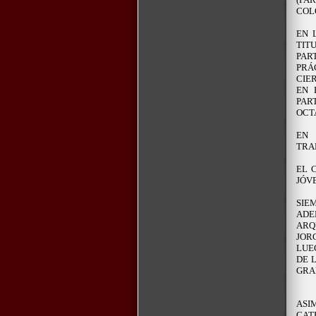
COL
EN 
TIT
PA
PRÁ
CIE
EN 
PAR
OCT
EN 
TRA
EL 
JÓV
SIE
ADE
ARQ
JOR
LUE
DE 
GRA
ASI
CAT