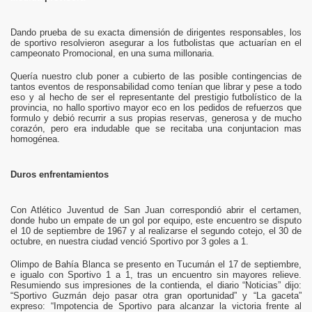
Dando prueba de su exacta dimensión de dirigentes responsables, los
de sportivo resolvieron asegurar a los futbolistas que actuarían en el
campeonato Promocional, en una suma millonaria.
Quería nuestro club poner a cubierto de las posible contingencias de
tantos eventos de responsabilidad como tenían que librar y pese a todo
eso y al hecho de ser el representante del prestigio futbolístico de la
provincia, no hallo sportivo mayor eco en los pedidos de refuerzos que
formulo y debió recurrir a sus propias reservas, generosa y de mucho
corazón, pero era indudable que se recitaba una conjuntacion mas
homogénea.
Duros enfrentamientos
Con Atlético Juventud de San Juan correspondió abrir el certamen,
donde hubo un empate de un gol por equipo, este encuentro se disputo
el 10 de septiembre de 1967 y al realizarse el segundo cotejo, el 30 de
octubre, en nuestra ciudad venció Sportivo por 3 goles a 1.
Olimpo de Bahía Blanca se presento en Tucumán el 17 de septiembre,
e igualo con Sportivo 1 a 1, tras un encuentro sin mayores relieve.
Resumiendo sus impresiones de la contienda, el diario “Noticias” dijo:
“Sportivo Guzmán dejo pasar otra gran oportunidad” y “La gaceta”
expreso: “Impotencia de Sportivo para alcanzar la victoria frente al