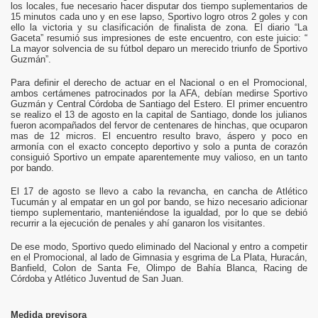
los locales, fue necesario hacer disputar dos tiempo suplementarios de
15 minutos cada uno y en ese lapso, Sportivo logro otros 2 goles y con
ello la victoria y su clasificación de finalista de zona. El diario “La
Gaceta” resumió sus impresiones de este encuentro, con este juicio: “
La mayor solvencia de su fútbol deparo un merecido triunfo de Sportivo
Guzmán”.
Para definir el derecho de actuar en el Nacional o en el Promocional,
ambos certámenes patrocinados por la AFA, debían medirse Sportivo
Guzmán y Central Córdoba de Santiago del Estero. El primer encuentro
se realizo el 13 de agosto en la capital de Santiago, donde los julianos
fueron acompañados del fervor de centenares de hinchas, que ocuparon
mas de 12 micros. El encuentro resulto bravo, áspero y poco en
armonía con el exacto concepto deportivo y solo a punta de corazón
consiguió Sportivo un empate aparentemente muy valioso, en un tanto
por bando.
El 17 de agosto se llevo a cabo la revancha, en cancha de Atlético
Tucumán y al empatar en un gol por bando, se hizo necesario adicionar
tiempo suplementario, manteniéndose la igualdad, por lo que se debió
recurrir a la ejecución de penales y ahí ganaron los visitantes.
De ese modo, Sportivo quedo eliminado del Nacional y entro a competir
en el Promocional, al lado de Gimnasia y esgrima de La Plata, Huracán,
Banfield, Colon de Santa Fe, Olimpo de Bahía Blanca, Racing de
Córdoba y Atlético Juventud de San Juan.
Medida previsora