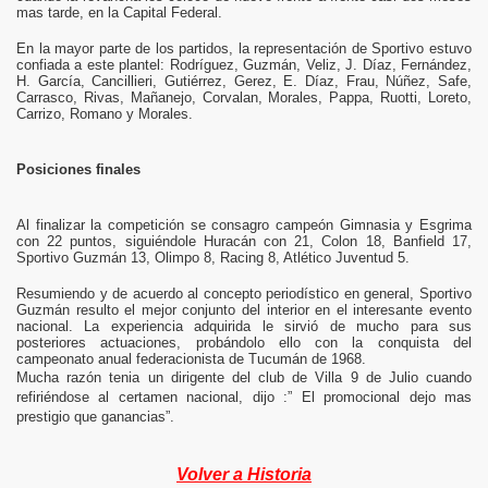
mas tarde, en la Capital Federal.
En la mayor parte de los partidos, la representación de Sportivo estuvo
confiada a este plantel: Rodríguez, Guzmán, Veliz, J. Díaz, Fernández,
H. García, Cancillieri, Gutiérrez, Gerez, E. Díaz, Frau, Núñez, Safe,
Carrasco, Rivas, Mañanejo, Corvalan, Morales, Pappa, Ruotti, Loreto,
Carrizo, Romano y Morales.
Posiciones finales
Al finalizar la competición se consagro campeón Gimnasia y Esgrima
con 22 puntos, siguiéndole Huracán con 21, Colon 18, Banfield 17,
Sportivo Guzmán 13, Olimpo 8, Racing 8, Atlético Juventud 5.
Resumiendo y de acuerdo al concepto periodístico en general, Sportivo
Guzmán resulto el mejor conjunto del interior en el interesante evento
nacional. La experiencia adquirida le sirvió de mucho para sus
posteriores actuaciones, probándolo ello con la conquista del
campeonato anual federacionista de Tucumán de 1968.
Mucha razón tenia un dirigente del club de Villa 9 de Julio cuando
refiriéndose al certamen nacional, dijo :” El promocional dejo mas
prestigio que ganancias”.
Volver a Historia