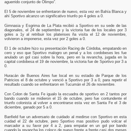
aguerrido conjunto de Olimpo”.
El 5 de noviembre se enfrentaron de nuevo, esta vez en Bahía Blanca y
ahí Sportivo alcanzo un significativo triunfo po 4 goles a 0.
Gimnasia y Esgrima de La Plata recibió a Sportivo en su sede de las
diagonales, el 24 de septiembre y la victoria fue de los locales por 3
goles a 1y al retribuir los platenses ña visita el 12 de noviembre,
volvieron a imponerse, esta vez por 2 goles a 0.
El 1 de octubre hizo su presentación Racing de Córdoba, empatando en
cero y eso que Sportivo malogro un penal y a los cordobeses les fue
anulado un gol casi sobre la hora, pero en la revancha, jugada en la
capital cordobesa el 19 de noviembre, la victoria fue de Sportivo por 3 a
0.
Huracán de Buenos Aires fue local en su estadio de Parque de los
Patricios el 8 de octubre y venció a Sportivo por 3 a 0, para repetir el
resultado cuando se enfrentaron en Tucumán el 26 de noviembre.
Con Colon de Santa Fe igualo la escuadra de sportivo en 2 tantos por
bando cuando se midieron el 15 de octubre, pero fue contundente el
triunfo colonista al volver a encontrarse esta vez en Santa Fe el 3 de
diciembre, ganado por 5 a 0.
Banfield fue un adversario de cuidado al medirse con Sportivo en esta
cuidad el 22 de octubre, pero Sportivo mas positivo pudo volcar el
marcador a su favor por 4 a 2, para empatar en un gol por bando
cuando la revancha los coloco de nuevo frente a frente casi dos meses