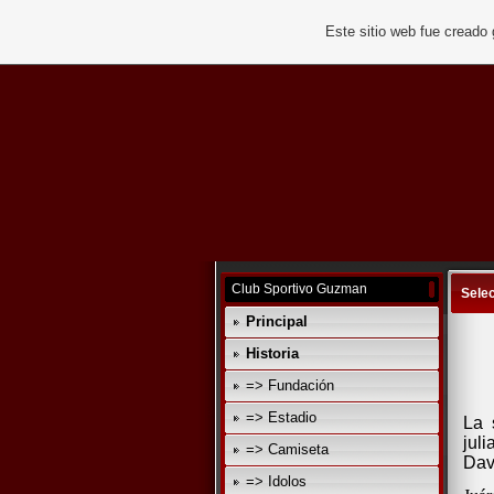
Este sitio web fue creado
Club Sportivo Guzman
Sele
Principal
Historia
=> Fundación
=> Estadio
La 
jul
=> Camiseta
Dav
=> Idolos