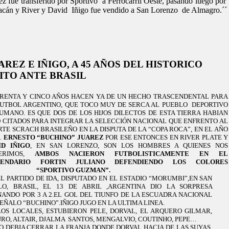
ez fue transferido por Sportivo a Ferrocarril Oeste, pasando luego por
cán y River y David Iñigo fue vendido a San Lorenzo de Almagro.´´
AREZ E IÑIGO, A 45 AÑOS DEL HISTORICO
ITO ANTE BRASIL
RENTA Y CINCO AÑOS HACEN YA DE UN HECHO TRASCENDENTAL PARA
FUTBOL ARGENTINO, QUE TOCO MUY DE SERCA AL PUEBLO
DEPORTIVO
UMANO. ES QUE DOS DE LOS HIJOS DILECTOS DE ESTA TIERRA HABIAN
O CITADOS PARA INTEGRAR
LA SELECCIÓN NACIONAL
QUE ENFRENTO AL
RTE SCRACH BRASILEÑO EN
LA DISPUTA DE
LA “COPA ROCA”, EN EL AÑO
.
ERNESTO “BUCHINO” JUAREZ
POR ESE ENTONCES EN RIVER PLATE Y
ID IÑIGO
, EN SAN LORENZO, SON LOS HOMBRES A QUIENES NOS
FERIMOS,
AMBOS NACIERON FUTBOLISTICAMENTE EN EL
GENDARIO FORTIN JULIANO DEFENDIENDO LOS COLORES
“SPORTIVO GUZMAN”.
EL PARTIDO DE IDA, DISPUTADO EN EL ESTADIO “MORUMBI”,EN SAN
LO, BRASIL, EL 13 DE ABRIL ,ARGENTINA DIO
LA SORPRESA
NANDO
POR
3 A
2.EL GOL DEL TIUNFO DE
LA ESCUADRA NACIONAL
SEÑALO “BUCHINO”.IÑIGO JUGO EN
LA ULTIMA LINEA.
LOS LOCALES, ESTUBIERON PELE, DORVAL, EL ARQUERO GILMAR,
RO, ALTAIR, DJALMA
SANTOS, MENGALVIO, COUTINHO, PEPE…
GO DEBIA CERRAR
LA FRANJA DONDE
DORVAL HACIA DE LAS SUYAS.