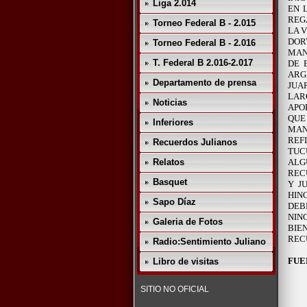
Liga 2.014
EN
REG
Torneo Federal B - 2.015
LA 
DOR
Torneo Federal B - 2.016
MAN
T. Federal B 2.016-2.017
DE 
ARG
Departamento de prensa
JUA
LAR
Noticias
APO
QUE
Inferiores
MAN
REF
Recuerdos Julianos
TUC
Relatos
ALG
REC
Basquet
Y J
HIN
Sapo Díaz
DEB
NIN
Galeria de Fotos
BIE
REC
Radio:Sentimiento Juliano
FUE
Libro de visitas
SITIO NO OFICIAL