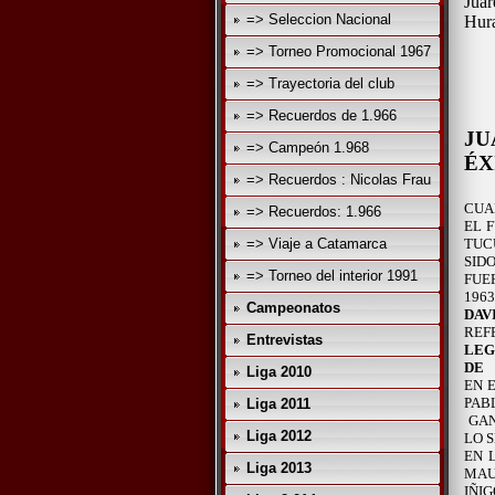
Juár
=> Seleccion Nacional
Hura
=> Torneo Promocional 1967
=> Trayectoria del club
=> Recuerdos de 1.966
JU
=> Campeón 1.968
ÉX
=> Recuerdos : Nicolas Frau
CUA
=> Recuerdos: 1.966
EL 
=> Viaje a Catamarca
TUC
SID
=> Torneo del interior 1991
FUE
1963
Campeonatos
DAV
RE
Entrevistas
LE
DE
Liga 2010
EN 
PAB
Liga 2011
GA
Liga 2012
LO 
EN 
Liga 2013
MAU
IÑI