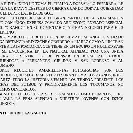
LA PUNTA IÑIGO
LE TOMA EL TIEMPO A DORVAL; LO ESPERABA, LE
ALA
LA RAYA Y
DESPUES LO CIERRA CUANDO DORVAL QUIERE DAR
VUELTA POR
LA LINEA DE
GOL.
VAL PRETENDE JUGARSE EL GRAN PARTIDO DE SU VIDA MANO A
O CON IÑIGO, EXPRESA OLVALDO ARDIZZONE, ENVIADO ESPECIAL
EL “GRAFICO” EN SU COMENTARIO. Y GRAN NEGOCIO PARA EL 3
ENTINO”.
REZ MARCO EL TERCERO, CON UN REMATE AL ANGULO Y DESDE
GA DISTANCIA ARDIZZONE CONSIDERO A JUAREZ COMO A “UN GRAN
RTE A
LA IMPORTANCIA QUE
TIENE EN UN EQUIPO UN NUCLEO BASE
 SE ENCUENTRA EN
LA NATURAL AFINIDAD
POR UNA UNICA
ERA DE SENTIR
Y DE PENSAR EN JUGAR AL FUTBOL”
IRIENDOSE A FERNANDEZ, CIELINSK Y, SAN LORENZO Y AL
UMANO.
UNOS RECORTES, AMARILLENTAS FOTOGRAFIAS, SON LOS
UERDOS QUE SEGURAMENTE ATESORAN HOY A LOS 73 AÑOS, IÑIGO
UAREZ .PERO
LA HISTORIA SIEMPRE
LOS TENDRA PRESENTE. LOS
CHAS DEL FUTBOL Y PRICINPALMENTE LOS TUCUMANOS, NO
EMOS OLVIDARLOS.
GUNO DE ELLOS DESEA SER SEÑALADOS COMO EJEMPLOS, PERO
N VALE
LA PENA ALENTAR
A NUESTROS JOVENES CON ESTOS
UERDOS.
NTE: DIARIO
LA GACETA