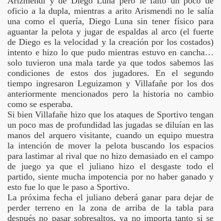
Arizmendi y de Diego Luna pero le falto un poco de
oficio a la dupla, mientras a arito Arismendi no le salía
una como el quería, Diego Luna sin tener físico para
aguantar la pelota y jugar de espaldas al arco (el fuerte
de Diego es la velocidad y la creación por los costados)
intento e hizo lo que pudo mientras estuvo en cancha…
solo tuvieron una mala tarde ya que todos sabemos las
condiciones de estos dos jugadores. En el segundo
tiempo ingresaron Leguizamon y Villafañe por los dos
anteriormente mencionados pero la historia no cambio
como se esperaba.
s
Si bien Villafañe hizo que los ataques de Sportivo tengan
un poco mas de profundidad las jugadas se diluían en las
manos del arquero visitante, cuando un equipo muestra
la intención de mover la pelota buscando los espacios
entral Norte
para lastimar al rival que no hizo demasiado en el campo
de juego ya que el juliano hizo el desgaste todo el
partido, siente mucha impotencia por no haber ganado y
esto fue lo que le paso a Sportivo.
lético
La próxima fecha el juliano deberá ganar para dejar de
perder terreno en la zona de arriba de la tabla para
e
después no pasar sobresaltos, ya no importa tanto si se