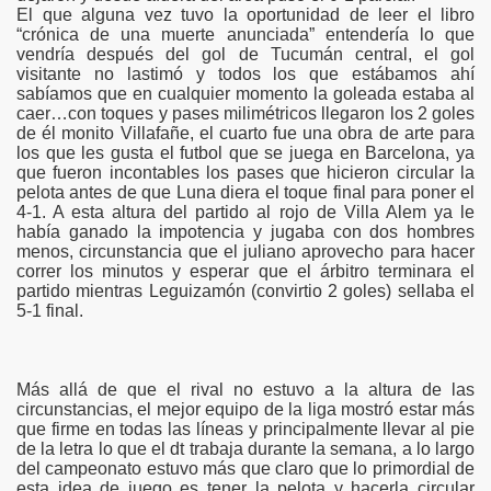
El que alguna vez tuvo la oportunidad de leer el libro
“crónica de una muerte anunciada” entendería lo que
vendría después del gol de Tucumán central, el gol
visitante no lastimó y todos los que estábamos ahí
sabíamos que en cualquier momento la goleada estaba al
caer…con toques y pases milimétricos llegaron los 2 goles
de él monito Villafañe, el cuarto fue una obra de arte para
los que les gusta el futbol que se juega en Barcelona, ya
que fueron incontables los pases que hicieron circular la
pelota antes de que Luna diera el toque final para poner el
4-1. A esta altura del partido al rojo de Villa Alem ya le
había ganado la impotencia y jugaba con dos hombres
s
menos, circunstancia que el juliano aprovecho para hacer
correr los minutos y esperar que el árbitro terminara el
partido mientras Leguizamón (convirtio 2 goles) sellaba el
5-1 final.
entral Norte
Más allá de que el rival no estuvo a la altura de las
circunstancias, el mejor equipo de la liga mostró estar más
lético
que firme en todas las líneas y principalmente llevar al pie
de la letra lo que el dt trabaja durante la semana, a lo largo
e
del campeonato estuvo más que claro que lo primordial de
esta idea de juego es tener la pelota y hacerla circular