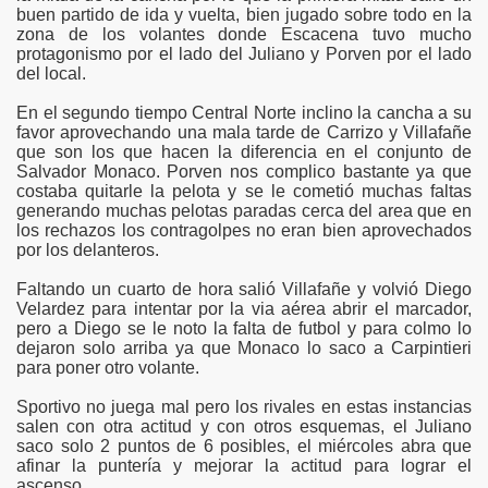
buen partido de ida y vuelta, bien jugado sobre todo en la
zona de los volantes donde Escacena tuvo mucho
protagonismo por el lado del Juliano y Porven por el lado
del local.
En el segundo tiempo Central Norte inclino la cancha a su
favor aprovechando una mala tarde de Carrizo y Villafañe
que son los que hacen la diferencia en el conjunto de
Salvador Monaco. Porven nos complico bastante ya que
costaba quitarle la pelota y se le cometió muchas faltas
generando muchas pelotas paradas cerca del area que en
los rechazos los contragolpes no eran bien aprovechados
s
por los delanteros.
Faltando un cuarto de hora salió Villafañe y volvió Diego
Velardez para intentar por la via aérea abrir el marcador,
entral Norte
pero a Diego se le noto la falta de futbol y para colmo lo
dejaron solo arriba ya que Monaco lo saco a Carpintieri
para poner otro volante.
Sportivo no juega mal pero los rivales en estas instancias
lético
salen con otra actitud y con otros esquemas, el Juliano
saco solo 2 puntos de 6 posibles, el miércoles abra que
e
afinar la puntería y mejorar la actitud para lograr el
ascenso.