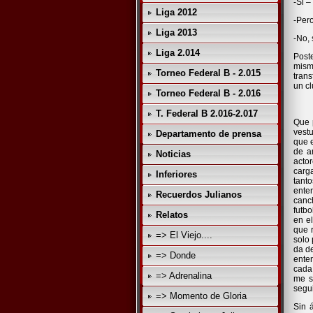
-Si 
Liga 2012
-Per
Liga 2013
-No, 
Liga 2.014
Post
misma
Torneo Federal B - 2.015
tran
un c
Torneo Federal B - 2.016
T. Federal B 2.016-2.017
Que 
vest
Departamento de prensa
que 
de a
Noticias
acto
carg
Inferiores
tant
enten
Recuerdos Julianos
canc
futb
Relatos
en e
que 
=> El Viejo....
solo
da d
=> Donde
ente
cada
=> Adrenalina
me s
segui
=> Momento de Gloria
Sin 