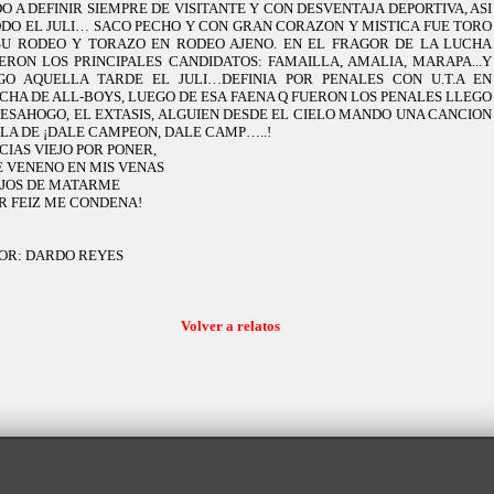
O A DEFINIR SIEMPRE DE VISITANTE Y CON DESVENTAJA DEPORTIVA, ASI
ODO EL JULI… SACO PECHO Y CON GRAN CORAZON Y MISTICA FUE TORO
SU RODEO Y TORAZO EN RODEO AJENO. EN EL FRAGOR DE
LA LUCHA
ERON
LOS PRINCIPALES CANDIDATOS: FAMAILLA, AMALIA, MARAPA...Y
GO AQUELLA TARDE EL JULI…DEFINIA POR PENALES CON U.T.A EN
CHA DE ALL-BOYS, LUEGO DE ESA FAENA Q FUERON LOS PENALES LLEGO
DESAHOGO, EL EXTASIS, ALGUIEN DESDE EL CIELO MANDO UNA CANCION
LA DE
¡DALE CAMPEON, DALE CAMP…..!
CIAS VIEJO POR PONER,
E VENENO EN MIS VENAS
EJOS DE MATARME
ER FEIZ ME CONDENA!
OR: DARDO REYES
Volver a relatos