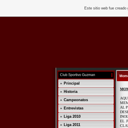
Este sitio web fue creado
Club Sportivo Guzman
Mome
Principal
MOM
Historia
AQU
Campeonatos
MEM
AL 
Entrevistas
DES
Liga 2010
INO
EL 
Liga 2011
CLA