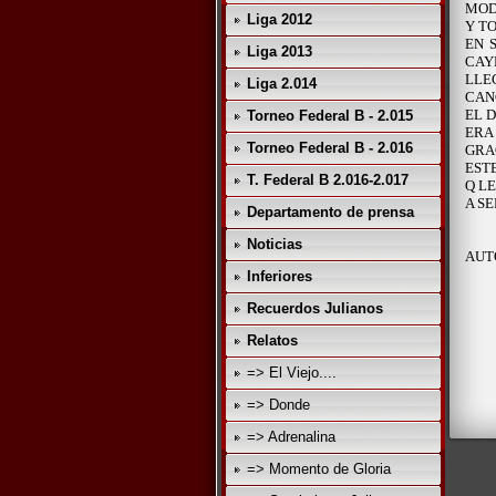
MOD
Liga 2012
Y T
EN 
Liga 2013
CAY
LLE
Liga 2.014
CAN
EL 
Torneo Federal B - 2.015
ERA
Torneo Federal B - 2.016
GRA
EST
T. Federal B 2.016-2.017
Q L
A S
Departamento de prensa
Noticias
AUT
Inferiores
Recuerdos Julianos
Relatos
=> El Viejo....
=> Donde
=> Adrenalina
=> Momento de Gloria