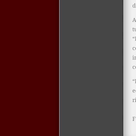
d
A
t
“
c
i
c
“
e
r
F