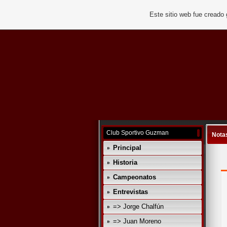
Este sitio web fue creado
Club Sportivo Guzman
Notas
Principal
Historia
Campeonatos
Entrevistas
=> Jorge Chalfún
=> Juan Moreno