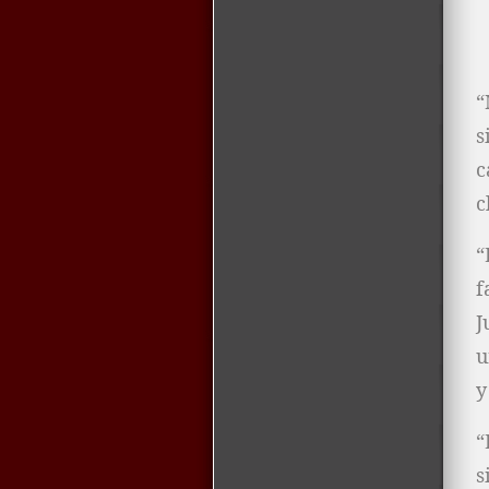
“
s
c
c
“
f
J
u
y
“
s