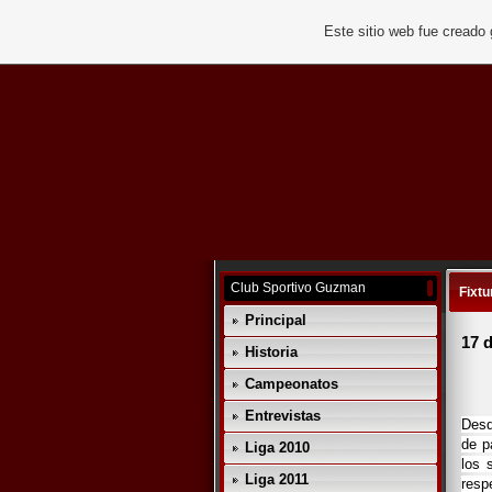
Este sitio web fue creado
Club Sportivo Guzman
Fixtu
Principal
17 d
Historia
Campeonatos
Entrevistas
Desd
de p
Liga 2010
los 
Liga 2011
resp