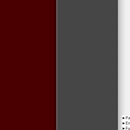
►Par
►En 
►Fue