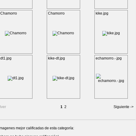
Chamorro
Chamorro
kike.jpg
dt1.jpg
kike-dt.jpg
echamorro.-.jpg
lver
1
2
Siguiente ->
magenes mejor calificadas de esta categoría: